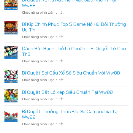
Nổ
Thắng
Ww88
Hũ
To
ở
Chức năng bình luận bị tắt
777Slot
Bí
Thắng
Quyết
Lớn
Bí Kíp Chinh Phục Top 5 Game Nổ Hũ Đổi Thưởng
Nổ
Tại
Uy Tín
Hũ
Ww88
ở
Chức năng bình luận bị tắt
Rút
Bí
Tiền
Kíp
Cách Bắt Bạch Thủ Lô Chuẩn – Bí Quyết Từ Cao
Mặt
Chinh
Siêu
Thủ
Phục
Nhanh
ở
Chức năng bình luận bị tắt
Top
Tại
Cách
5
Ww88
Bắt
Bí Quyết Soi Cầu Xổ Số Siêu Chuẩn Với Ww88
Game
Bạch
Nổ
ở
Chức năng bình luận bị tắt
Thủ
Hũ
Bí
Lô
Đổi
Quyết
Bí Quyết Bắt Lô Kép Siêu Chuẩn Tại Ww88
Chuẩn
Thưởng
Soi
–
Uy
ở
Chức năng bình luận bị tắt
Cầu
Bí
Tín
Bí
Xổ
Quyết
Quyết
Số
Bí Quyết Thưởng Thức Đá Gà Campuchia Tại
Từ
Bắt
Siêu
Ww88
Cao
Lô
Chuẩn
Thủ
ở
Chức năng bình luận bị tắt
Kép
Với
Bí
Siêu
Ww88