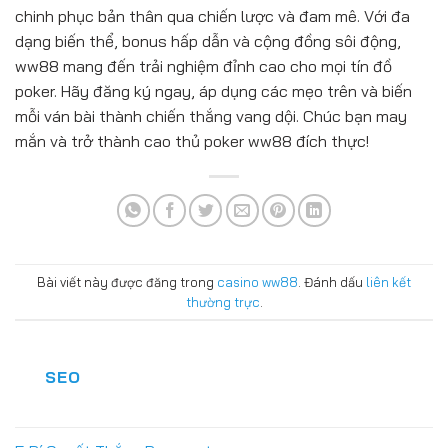
chinh phục bản thân qua chiến lược và đam mê. Với đa
dạng biến thể, bonus hấp dẫn và cộng đồng sôi động,
ww88 mang đến trải nghiệm đỉnh cao cho mọi tín đồ
poker. Hãy đăng ký ngay, áp dụng các mẹo trên và biến
mỗi ván bài thành chiến thắng vang dội. Chúc bạn may
mắn và trở thành cao thủ poker ww88 đích thực!
Bài viết này được đăng trong
casino ww88
. Đánh dấu
liên kết
thường trực
.
SEO