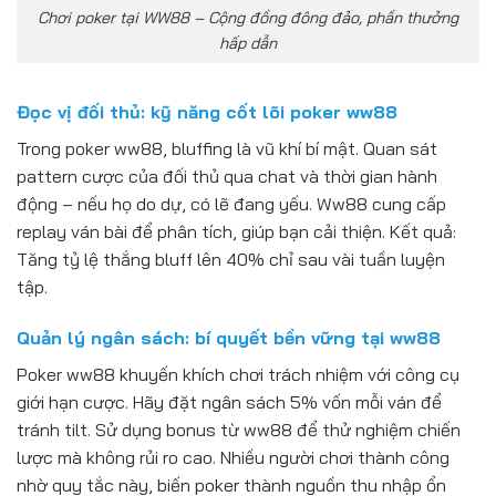
Chơi poker tại WW88 – Cộng đồng đông đảo, phần thưởng
hấp dẫn
Đọc vị đối thủ: kỹ năng cốt lõi poker ww88
Trong poker ww88, bluffing là vũ khí bí mật. Quan sát
pattern cược của đối thủ qua chat và thời gian hành
động – nếu họ do dự, có lẽ đang yếu. Ww88 cung cấp
replay ván bài để phân tích, giúp bạn cải thiện. Kết quả:
Tăng tỷ lệ thắng bluff lên 40% chỉ sau vài tuần luyện
tập.
Quản lý ngân sách: bí quyết bền vững tại ww88
Poker ww88 khuyến khích chơi trách nhiệm với công cụ
giới hạn cược. Hãy đặt ngân sách 5% vốn mỗi ván để
tránh tilt. Sử dụng bonus từ ww88 để thử nghiệm chiến
lược mà không rủi ro cao. Nhiều người chơi thành công
nhờ quy tắc này, biến poker thành nguồn thu nhập ổn