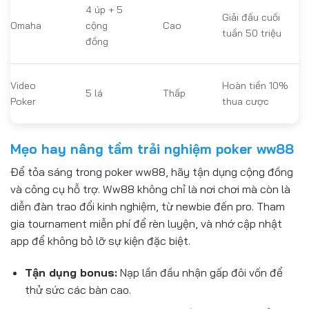
4 úp + 5
Giải đấu cuối
Omaha
cộng
Cao
tuần 50 triệu
đồng
Video
Hoàn tiền 10%
5 lá
Thấp
Poker
thua cược
Mẹo hay nâng tầm trải nghiệm poker ww88
Để tỏa sáng trong poker ww88, hãy tận dụng cộng đồng
và công cụ hỗ trợ. Ww88 không chỉ là nơi chơi mà còn là
diễn đàn trao đổi kinh nghiệm, từ newbie đến pro. Tham
gia tournament miễn phí để rèn luyện, và nhớ cập nhật
app để không bỏ lỡ sự kiện đặc biệt.
Tận dụng bonus:
Nạp lần đầu nhận gấp đôi vốn để
thử sức các bàn cao.