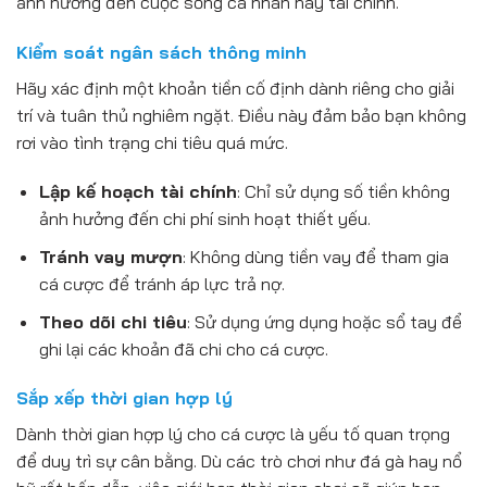
ảnh hưởng đến cuộc sống cá nhân hay tài chính.
Kiểm soát ngân sách thông minh
Hãy xác định một khoản tiền cố định dành riêng cho giải
trí và tuân thủ nghiêm ngặt. Điều này đảm bảo bạn không
rơi vào tình trạng chi tiêu quá mức.
Lập kế hoạch tài chính
: Chỉ sử dụng số tiền không
ảnh hưởng đến chi phí sinh hoạt thiết yếu.
Tránh vay mượn
: Không dùng tiền vay để tham gia
cá cược để tránh áp lực trả nợ.
Theo dõi chi tiêu
: Sử dụng ứng dụng hoặc sổ tay để
ghi lại các khoản đã chi cho cá cược.
Sắp xếp thời gian hợp lý
Dành thời gian hợp lý cho cá cược là yếu tố quan trọng
để duy trì sự cân bằng. Dù các trò chơi như đá gà hay nổ