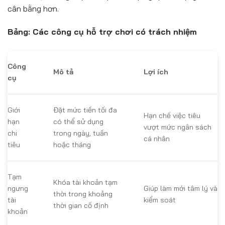
cân bằng hơn.
Bảng: Các công cụ hỗ trợ chơi có trách nhiệm
Công
Mô tả
Lợi ích
cụ
Giới
Đặt mức tiền tối đa
Hạn chế việc tiêu
hạn
có thể sử dụng
vượt mức ngân sách
chi
trong ngày, tuần
cá nhân
tiêu
hoặc tháng
Tạm
Khóa tài khoản tạm
ngưng
Giúp làm mới tâm lý và
thời trong khoảng
tài
kiểm soát
thời gian cố định
khoản