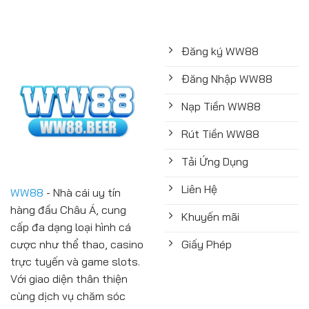
Đăng ký WW88
Đăng Nhập WW88
Nạp Tiền WW88
Rút Tiền WW88
Tải Ứng Dụng
Liên Hệ
WW88
- Nhà cái uy tín
hàng đầu Châu Á, cung
Khuyến mãi
cấp đa dạng loại hình cá
Giấy Phép
cược như thể thao, casino
trực tuyến và game slots.
Với giao diện thân thiện
cùng dịch vụ chăm sóc