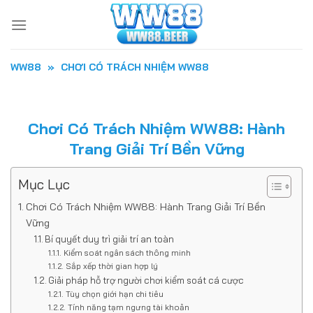
Bỏ
qua
nội
dung
WW88
»
CHƠI CÓ TRÁCH NHIỆM WW88
Chơi Có Trách Nhiệm WW88: Hành
Trang Giải Trí Bền Vững
Mục Lục
Chơi Có Trách Nhiệm WW88: Hành Trang Giải Trí Bền
Vững
Bí quyết duy trì giải trí an toàn
Kiểm soát ngân sách thông minh
Sắp xếp thời gian hợp lý
Giải pháp hỗ trợ người chơi kiểm soát cá cược
Tùy chọn giới hạn chi tiêu
Tính năng tạm ngưng tài khoản