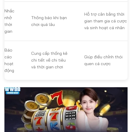
Nhắc
Hỗ trợ cân bằng thời
nhở
Thông báo khi bạn
gian tham gia cá cược
thời
chơi quá lâu
và sinh hoạt cá nhân
gian
Báo
Cung cấp thống kê
cáo
Giúp điều chỉnh thói
chi tiết về chi tiêu
hoạt
quen cá cược
và thời gian chơi
động