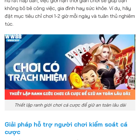
hũ rất hấp dẫn, việc giới hạn thời gian chơi sẽ giúp bạn
không bỏ bê công việc, gia đình hay sức khỏe. Ví dụ, hãy
đặt mục tiêu chỉ chơi 1-2 giờ mỗi ngày và tuân thủ nghiêm
túc.
Thiết lập ranh giới chơi cá cược để giữ an toàn lâu dài
Giải pháp hỗ trợ người chơi kiểm soát cá
cược