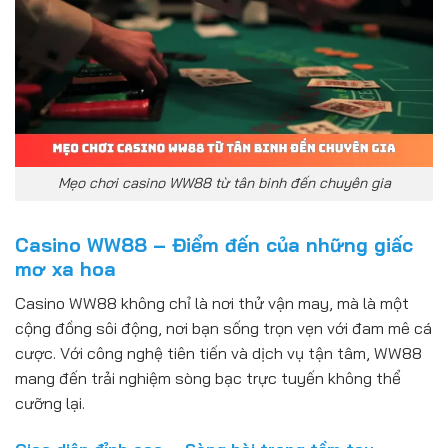
Mẹo chơi casino WW88 từ tân binh đến chuyên gia
Casino WW88 – Điểm đến của những giấc
mơ xa hoa
Casino WW88 không chỉ là nơi thử vận may, mà là một
cộng đồng sôi động, nơi bạn sống trọn vẹn với đam mê cá
cược. Với công nghệ tiên tiến và dịch vụ tận tâm, WW88
mang đến trải nghiệm sòng bạc trực tuyến không thể
cưỡng lại.