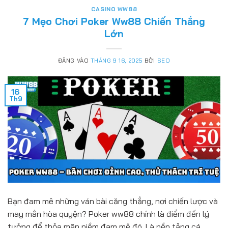
CASINO WW88
7 Mẹo Chơi Poker Ww88 Chiến Thắng
Lớn
ĐĂNG VÀO
THÁNG 9 16, 2025
BỞI
SEO
16
Th9
Bạn đam mê những ván bài căng thẳng, nơi chiến lược và
may mắn hòa quyện? Poker ww88 chính là điểm đến lý
tưởng để thỏa mãn niềm đam mê đó. Là nền tảng cá