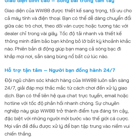
Giao diện đỉnh cao – Sòng bài trong tầm tay
Giao diện của WW88 được thiết kế sang trọng, tối ưu cho
cả máy tính và điện thoại. Bạn có thể dễ dàng chuyển đổi
giữa các trò chơi, theo dõi ván cược hoặc tương tác với
dealer chỉ trong vài giây. Tốc độ tải nhanh và thiết kế
thông minh đảm bảo bạn không bỏ lỡ bất kỳ khoảnh khắc
nào. Phiên bản di động giúp bạn mang cả sòng bạc đi
khắp mọi nơi, sẵn sàng bùng nổ bất cứ lúc nào.
Hỗ trợ tận tâm – Người bạn đồng hành 24/7
Đội ngũ chăm sóc khách hàng của WW88 luôn sẵn sàng
24/7, giải đáp mọi thắc mắc từ cách chơi đến xử lý giao
dịch. Bạn có thể liên hệ qua chat trực tuyến, email hoặc
hotline với tốc độ phản hồi nhanh chóng. Sự chuyên
nghiệp này giúp WW88 trở thành điểm tựa đáng tin cậy,
đặc biệt với những người mới bước vào thế giới cá cược.
Mọi vấn đề đều được xử lý để bạn tập trung vào niềm vui
chiến thắng.