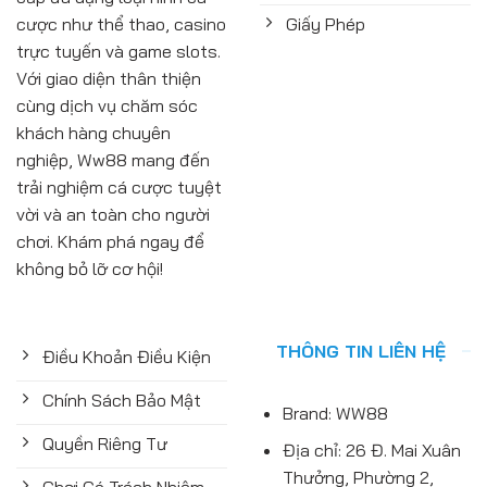
Giấy Phép
cược như thể thao, casino
trực tuyến và game slots.
Với giao diện thân thiện
cùng dịch vụ chăm sóc
khách hàng chuyên
nghiệp, Ww88 mang đến
trải nghiệm cá cược tuyệt
vời và an toàn cho người
chơi. Khám phá ngay để
không bỏ lỡ cơ hội!
THÔNG TIN LIÊN HỆ
Điều Khoản Điều Kiện
Chính Sách Bảo Mật
Brand: WW88
Quyền Riêng Tư
Địa chỉ: 26 Đ. Mai Xuân
Thưởng, Phường 2,
Chơi Có Trách Nhiệm