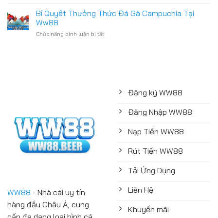
Bí
Xổ
Quyết
Quyết
Số
Bí Quyết Thưởng Thức Đá Gà Campuchia Tại
Từ
Bắt
Siêu
Ww88
Cao
Lô
Chuẩn
Thủ
ở
Chức năng bình luận bị tắt
Kép
Với
Bí
Siêu
Ww88
Quyết
Chuẩn
Thưởng
Tại
Thức
Ww88
Đá
Gà
Đăng ký WW88
Campuchia
Tại
Ww88
Đăng Nhập WW88
Nạp Tiền WW88
Rút Tiền WW88
Tải Ứng Dụng
Liên Hệ
WW88
- Nhà cái uy tín
hàng đầu Châu Á, cung
Khuyến mãi
cấp đa dạng loại hình cá