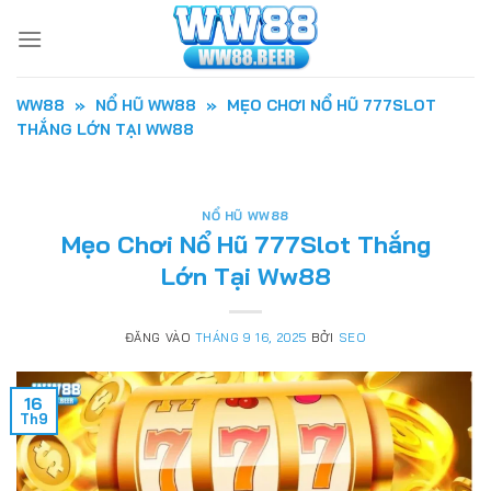
Bỏ
qua
nội
dung
WW88
»
NỔ HŨ WW88
»
MẸO CHƠI NỔ HŨ 777SLOT
THẮNG LỚN TẠI WW88
NỔ HŨ WW88
Mẹo Chơi Nổ Hũ 777Slot Thắng
Lớn Tại Ww88
ĐĂNG VÀO
THÁNG 9 16, 2025
BỞI
SEO
16
Th9