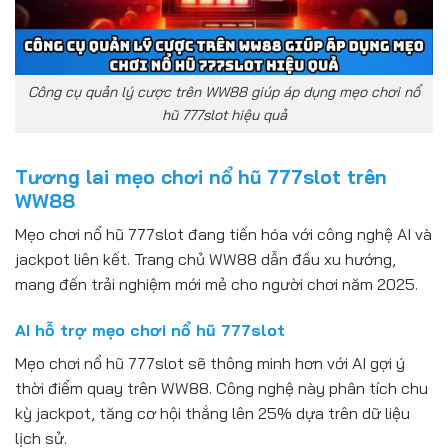
Công cụ quản lý cược trên WW88 giúp áp dụng mẹo chơi nổ
hũ 777slot hiệu quả
Tương lai mẹo chơi nổ hũ 777slot trên
WW88
Mẹo chơi nổ hũ 777slot đang tiến hóa với công nghệ AI và
jackpot liên kết. Trang chủ WW88 dẫn đầu xu hướng,
mang đến trải nghiệm mới mẻ cho người chơi năm 2025.
AI hỗ trợ mẹo chơi nổ hũ 777slot
Mẹo chơi nổ hũ 777slot sẽ thông minh hơn với AI gợi ý
thời điểm quay trên WW88. Công nghệ này phân tích chu
kỳ jackpot, tăng cơ hội thắng lên 25% dựa trên dữ liệu
lịch sử.