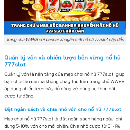
Trang chủ WW88 với banner khuyến mãi nổ hũ 777slot hấp dẫn
Quản lý vốn và chiến lược bền vững nổ hũ
777slot
Quản lý vốn là nền tảng của mẹo chơi nổ hũ 777slot, giúp
bạn chơi lâu dài mà không cháy túi. Trên trang chủ WW88,
áp dụng chiến lược này dễ dàng với công cụ theo dõi
cược tự động.
Đặt ngân sách và chia nhỏ vốn cho nổ hũ 777slot
Mẹo chơi nổ hũ 777slot là đặt ngân sách hàng ngày, chỉ
dùng 5-10% vốn cho mỗi phiên. Chia nhỏ cược từ 0.1-1%