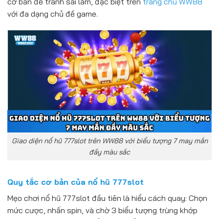
cơ bản để tránh sai lầm, đặc biệt trên
trang chủ WW88
với đa dạng chủ đề game.
Giao diện nổ hũ 777slot trên WW88 với biểu tượng 7 may mắn
đầy màu sắc
Quy tắc cơ bản của nổ hũ 777slot
Mẹo chơi nổ hũ 777slot đầu tiên là hiểu cách quay: Chọn
mức cược, nhấn spin, và chờ 3 biểu tượng trùng khớp