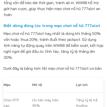
tổng vốn để kéo dài thời gian, tránh all-in. WW88 hỗ trợ
giới hạn cược, giúp thực hiện mẹo chơi nổ hũ 777slot an
toàn.
Biết dừng đúng lúc trong mẹo chơi nổ hũ 777slot
Mẹo chơi nổ hũ 777slot hay nhất là dừng khi thắng 50%
vốn hoặc thua 20%, tránh đuổi theo jackpot. Sử dụng
tính năng tự động quay trên WW88 để kiểm soát, kết hợp
nghỉ ngơi để giữ đầu óc tỉnh táo, tăng tỷ lệ thắng lên
30%.
Dưới đây là bảng tóm tắt mẹo chơi nổ hũ 777slot cơ bản:
Mẹo
Mô tả
Lợi ích
Chọn RTP
Ưu tiên máy trên
Tăng tỷ lệ trả
cao
95%
thưởng