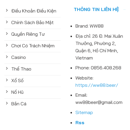
THÔNG TIN LIÊN HỆ
Điều Khoản Điều Kiện
Chính Sách Bảo Mật
Brand: WW88
Quyền Riêng Tư
Địa chỉ: 26 Đ. Mai Xuân
Thưởng, Phường 2,
Chơi Có Trách Nhiệm
Quận 6, Hồ Chí Minh,
Casino
Vietnam
Phone: 0856.408.268
Thể Thao
Website:
Xổ Số
https://ww88.beer/
Nổ Hũ
Email:
ww88beer@gmail.com
Bắn Cá
Sitemap
Rss