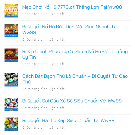
Baccarat
Mẹo
Ww88
Mẹo Chơi Nổ Hũ 777Slot Thắng Lớn Tại Ww88
Vàng
Siêu
ở
Chức năng bình luận bị tắt
Chơi
Hấp
Mẹo
Roulette
Dẫn
Chơi
Ww88
Bí Quyết Nổ Hũ Rút Tiền Mặt Siêu Nhanh Tại
Nổ
Thắng
Ww88
Hũ
To
ở
Chức năng bình luận bị tắt
777Slot
Bí
Thắng
Quyết
Lớn
Bí Kíp Chinh Phục Top 5 Game Nổ Hũ Đổi Thưởng
Nổ
Tại
Uy Tín
Hũ
Ww88
ở
Chức năng bình luận bị tắt
Rút
Bí
Tiền
Kíp
Cách Bắt Bạch Thủ Lô Chuẩn – Bí Quyết Từ Cao
Mặt
Chinh
Siêu
Thủ
Phục
Nhanh
ở
Chức năng bình luận bị tắt
Top
Tại
Cách
5
Ww88
Bắt
Bí Quyết Soi Cầu Xổ Số Siêu Chuẩn Với Ww88
Game
Bạch
Nổ
ở
Chức năng bình luận bị tắt
Thủ
Hũ
Bí
Lô
Đổi
Quyết
Bí Quyết Bắt Lô Kép Siêu Chuẩn Tại Ww88
Chuẩn
Thưởng
Soi
–
Uy
ở
Chức năng bình luận bị tắt
Cầu
Bí
Tín
Bí
Xổ
Quyết