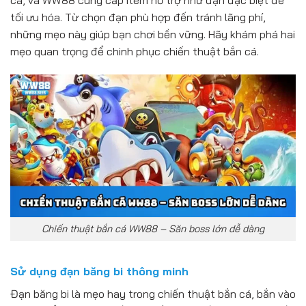
cá, và WW88 cung cấp item hỗ trợ như đạn đặc biệt để
tối ưu hóa. Từ chọn đạn phù hợp đến tránh lãng phí,
những mẹo này giúp bạn chơi bền vững. Hãy khám phá hai
mẹo quan trọng để chinh phục chiến thuật bắn cá.
Chiến thuật bắn cá WW88 – Săn boss lớn dễ dàng
Sử dụng đạn băng bi thông minh
Đạn băng bi là mẹo hay trong chiến thuật bắn cá, bắn vào