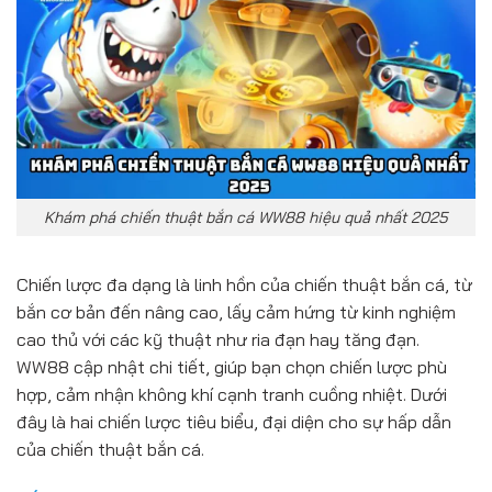
Khám phá chiến thuật bắn cá WW88 hiệu quả nhất 2025
Chiến lược đa dạng là linh hồn của chiến thuật bắn cá, từ
bắn cơ bản đến nâng cao, lấy cảm hứng từ kinh nghiệm
cao thủ với các kỹ thuật như ria đạn hay tăng đạn.
WW88 cập nhật chi tiết, giúp bạn chọn chiến lược phù
hợp, cảm nhận không khí cạnh tranh cuồng nhiệt. Dưới
đây là hai chiến lược tiêu biểu, đại diện cho sự hấp dẫn
của chiến thuật bắn cá.