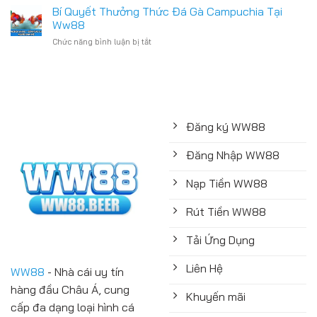
Quyết
Số
Bí Quyết Thưởng Thức Đá Gà Campuchia Tại
Từ
Bắt
Siêu
Ww88
Cao
Lô
Chuẩn
Thủ
ở
Chức năng bình luận bị tắt
Kép
Với
Bí
Siêu
Ww88
Quyết
Chuẩn
Thưởng
Tại
Thức
Ww88
Đá
Gà
Đăng ký WW88
Campuchia
Tại
Ww88
Đăng Nhập WW88
Nạp Tiền WW88
Rút Tiền WW88
Tải Ứng Dụng
Liên Hệ
WW88
- Nhà cái uy tín
hàng đầu Châu Á, cung
Khuyến mãi
cấp đa dạng loại hình cá