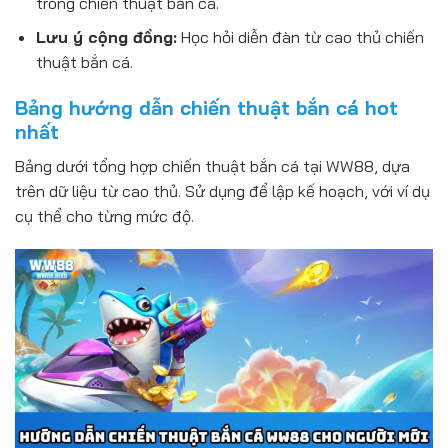
trong chiến thuật bắn cá.
Lưu ý cộng đồng:
Học hỏi diễn đàn từ cao thủ chiến
thuật bắn cá.
Bảng hướng dẫn chiến thuật bắn cá hot
nhất
Bảng dưới tổng hợp chiến thuật bắn cá tại WW88, dựa
trên dữ liệu từ cao thủ. Sử dụng để lập kế hoạch, với ví dụ
cụ thể cho từng mức độ.