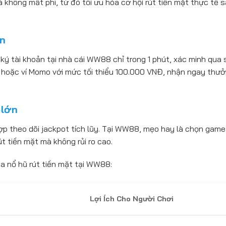
 không mất phí, từ đó tối ưu hóa cơ hội rút tiền mặt thực tế 
ản
 ký tài khoản tại nhà cái WW88 chỉ trong 1 phút, xác minh qua 
g hoặc ví Momo với mức tối thiểu 100.000 VNĐ, nhận ngay thư
 lớn
hợp theo dõi jackpot tích lũy. Tại WW88, mẹo hay là chọn gam
t tiền mặt mà không rủi ro cao.
a nổ hũ rút tiền mặt tại WW88:
Lợi Ích Cho Người Chơi