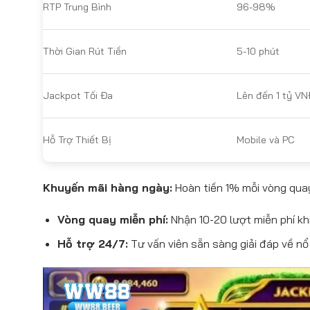
RTP Trung Bình
96-98%
Thời Gian Rút Tiền
5-10 phút
Jackpot Tối Đa
Lên đến 1 tỷ VN
Hỗ Trợ Thiết Bị
Mobile và PC
Khuyến mãi hàng ngày:
Hoàn tiền 1% mỗi vòng quay,
Vòng quay miễn phí:
Nhận 10-20 lượt miễn phí khi
Hỗ trợ 24/7:
Tư vấn viên sẵn sàng giải đáp về nổ 