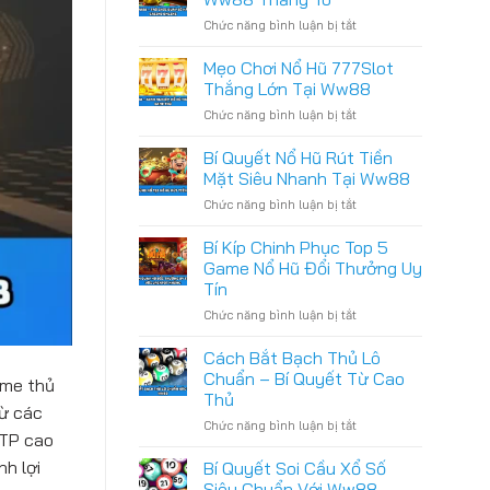
Thắng
ở
Chức năng bình luận bị tắt
Baccarat
7
Ww88
Mẹo
Mẹo Chơi Nổ Hũ 777Slot
Siêu
Vàng
Hấp
Thắng Lớn Tại Ww88
Chơi
Dẫn
ở
Chức năng bình luận bị tắt
Roulette
Mẹo
Ww88
Chơi
Bí Quyết Nổ Hũ Rút Tiền
Thắng
Nổ
To
Mặt Siêu Nhanh Tại Ww88
Hũ
ở
Chức năng bình luận bị tắt
777Slot
Bí
Thắng
Quyết
Bí Kíp Chinh Phục Top 5
Lớn
Nổ
Tại
Game Nổ Hũ Đổi Thưởng Uy
Hũ
Ww88
Tín
Rút
ở
Chức năng bình luận bị tắt
Tiền
Bí
Mặt
Kíp
Siêu
Cách Bắt Bạch Thủ Lô
Chinh
Nhanh
Chuẩn – Bí Quyết Từ Cao
game thủ
Phục
Tại
Thủ
Top
Ww88
từ các
ở
Chức năng bình luận bị tắt
5
RTP cao
Cách
Game
Bắt
Nổ
h lợi
Bí Quyết Soi Cầu Xổ Số
Bạch
Hũ
Siêu Chuẩn Với Ww88