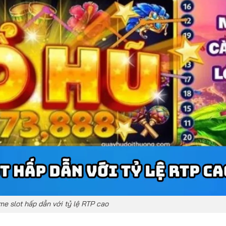
me slot hấp dẫn với tỷ lệ RTP cao