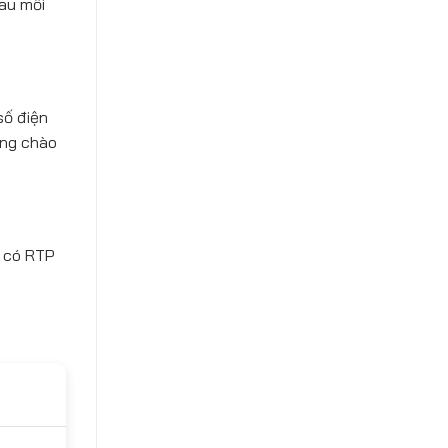
sau mỗi
số điện
ởng chào
e có RTP