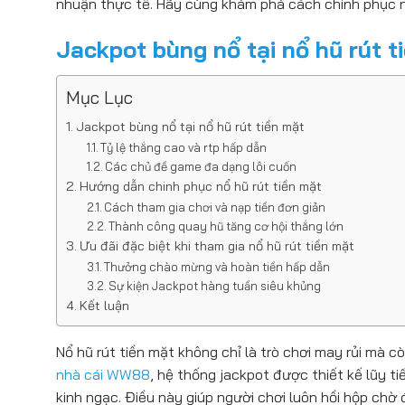
nhuận thực tế. Hãy cùng khám phá cách chinh phục n
Jackpot bùng nổ tại nổ hũ rút t
Mục Lục
Jackpot bùng nổ tại nổ hũ rút tiền mặt
Tỷ lệ thắng cao và rtp hấp dẫn
Các chủ đề game đa dạng lôi cuốn
Hướng dẫn chinh phục nổ hũ rút tiền mặt
Cách tham gia chơi và nạp tiền đơn giản
Thành công quay hũ tăng cơ hội thắng lớn
Ưu đãi đặc biệt khi tham gia nổ hũ rút tiền mặt
Thưởng chào mừng và hoàn tiền hấp dẫn
Sự kiện Jackpot hàng tuần siêu khủng
Kết luận
Nổ hũ rút tiền mặt không chỉ là trò chơi may rủi mà c
nhà cái
WW88
, hệ thống jackpot được thiết kế lũy ti
kinh ngạc. Điều này giúp người chơi luôn hồi hộp chờ